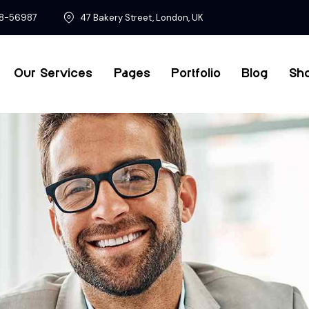
8-56987
47 Bakery Street, London, UK
Our Services
Pages
Portfolio
Blog
Sh