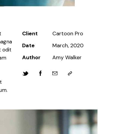
Client
Cartoon Pro
t
magna
Date
March, 2020
 odit
Author
Amy Walker
iam
t
bum.